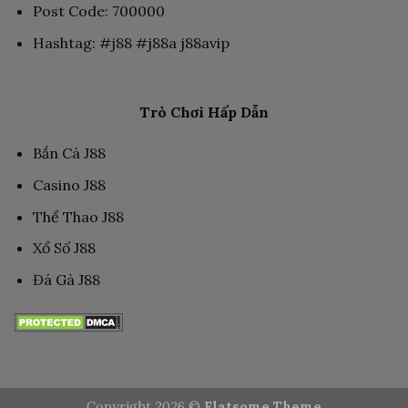
Post Code: 700000
Hashtag: #j88 #j88a j88avip
Trò Chơi Hấp Dẫn
Bắn Cá J88
Casino J88
Thể Thao J88
Xổ Số J88
Đá Gà J88
Copyright 2026 ©
Flatsome Theme