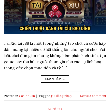
Tài Xỉu tại J88 là một trong những trò chơi cá cược hấp
dẫn, mang lại nhiều cơ hội thắng lớn cho người chơi. Với
luật chơi đơn giản nhưng không kém phần kịch tính, tựa
game này thu hút người tham gia nhờ vào sự linh hoạt
trong việc chọn mức tiền và tỷ […]
XEM THÊM
→
Posted in
Casino J88
|
Tagged
j88 đăng nhập
Leave a comment
ĐÁ GÀ J88